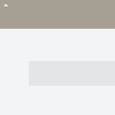
----- ----- -- -
- ------