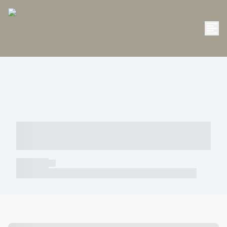
----- ----- -- ------ ---- ---- -- ----- -----
----- --- ------
----- -----
----- ----- -- ------ ---- ---- -- ----- ----- ----- --- ------