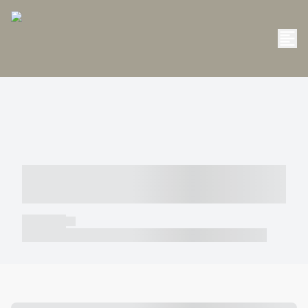
----- ----- -- ------ ---- ---- -- ----- -----
----- --- ------
----- -----
----- ----- -- ------ ---- ---- -- ----- ----- ----- --- ------