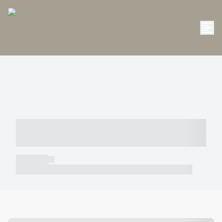
----- ----- -- ------ ---- ---- -- ----- -----
----- --- ------
----- -----
----- ----- -- ------ ---- ---- -- ----- ----- ----- --- ------