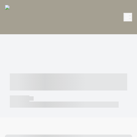
----- ----- -- ------ ---- ---- -- ----- -----
----- --- ------
----- -----
----- ----- -- ------ ---- ---- -- ----- ----- ----- --- ------