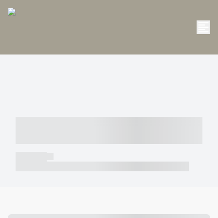
----- ----- -- ------ ---- ---- -- ----- -----
----- --- ------
----- -----
----- ----- -- ------ ---- ---- -- ----- ----- ----- --- ------