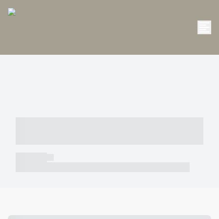
----- ----- -- ------ ---- ---- -- ----- -----
----- --- ------
----- -----
----- ----- -- ------ ---- ---- -- ----- ----- ----- --- ------