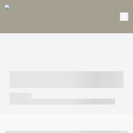
----- ----- -- ------ ---- ---- -- ----- -----
----- --- ------
----- -----
----- ----- -- ------ ---- ---- -- ----- ----- ----- --- ------