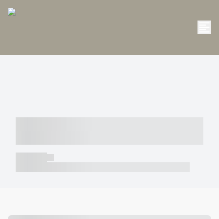
----- ----- -- ------ ---- ---- -- ----- -----
----- --- ------
----- -----
----- ----- -- ------ ---- ---- -- ----- ----- ----- --- ------