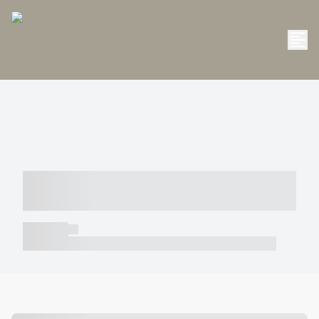
----- ----- -- ------ ---- ---- -- ----- -----
----- --- ------
----- -----
----- ----- -- ------ ---- ---- -- ----- ----- ----- --- ------