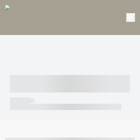
----- ----- -- ------ ---- ---- -- ----- -----
----- --- ------
----- -----
----- ----- -- ------ ---- ---- -- ----- ----- ----- --- ------