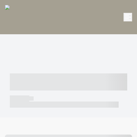
----- ----- -- ------ ---- ---- -- ----- -----
----- --- ------
----- -----
----- ----- -- ------ ---- ---- -- ----- ----- ----- --- ------