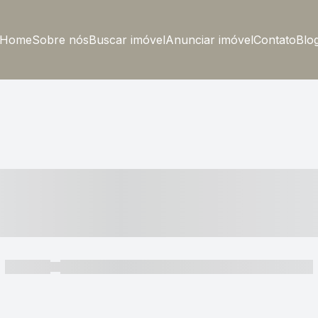
Home
Sobre nós
Buscar imóvel
Anunciar imóvel
Contato
Blo
----- ---- ---- -- ----
----- -----
----- ----- -- ------ ---- ---- -- ----- ----- ----- --- ------