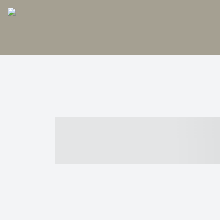
----- ----- -- -
- ------