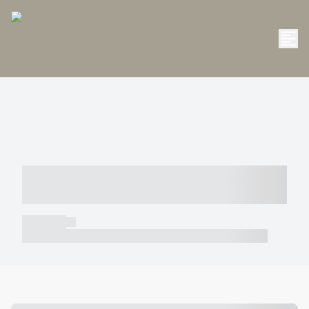
----- ----- -- ------ ---- ---- -- ----- -----
----- --- ------
----- -----
----- ----- -- ------ ---- ---- -- ----- ----- ----- --- ------