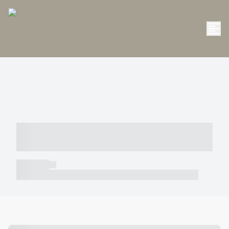
----- ----- -- ------ ---- ---- -- ----- -----
----- --- ------
----- -----
----- ----- -- ------ ---- ---- -- ----- ----- ----- --- ------