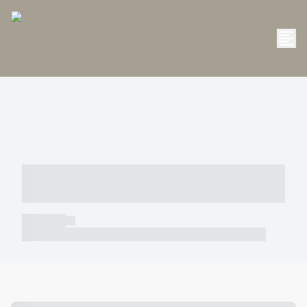
----- ----- -- ------ ---- ---- -- ----- -----
----- --- ------
----- -----
----- ----- -- ------ ---- ---- -- ----- ----- ----- --- ------