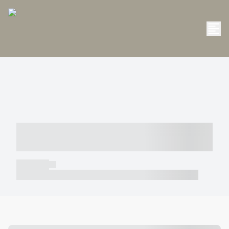
----- ----- -- ------ ---- ---- -- ----- -----
----- --- ------
----- -----
----- ----- -- ------ ---- ---- -- ----- ----- ----- --- ------