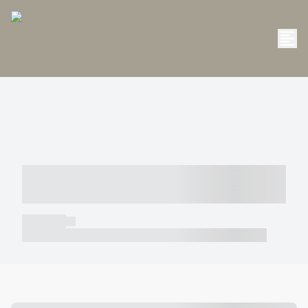
----- ----- -- ------ ---- ---- -- ----- -----
----- --- ------
----- -----
----- ----- -- ------ ---- ---- -- ----- ----- ----- --- ------