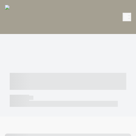
----- ----- -- ------ ---- ---- -- ----- -----
----- --- ------
----- -----
----- ----- -- ------ ---- ---- -- ----- ----- ----- --- ------