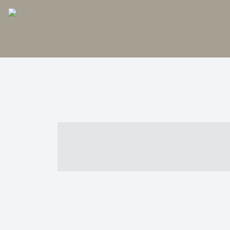
----- ----- -- -
- ------