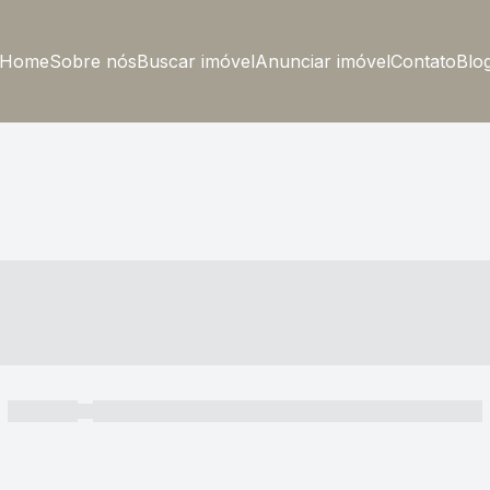
Home
Sobre nós
Buscar imóvel
Anunciar imóvel
Contato
Blo
----- ---- ---- -- ----
----- -----
----- ----- -- ------ ---- ---- -- ----- ----- ----- --- ------