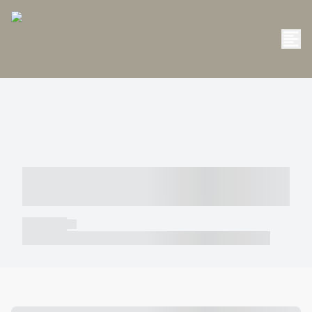
----- ----- -- ------ ---- ---- -- ----- -----
----- --- ------
----- -----
----- ----- -- ------ ---- ---- -- ----- ----- ----- --- ------