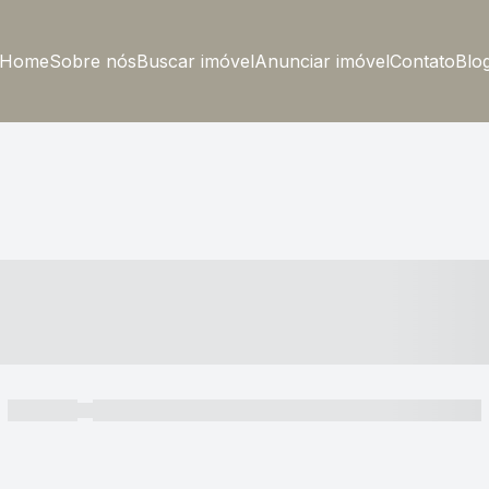
Home
Sobre nós
Buscar imóvel
Anunciar imóvel
Contato
Blo
----- ---- ---- -- ----
----- -----
----- ----- -- ------ ---- ---- -- ----- ----- ----- --- ------