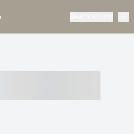
g
(48) 98499-2113
- ----- ----- --