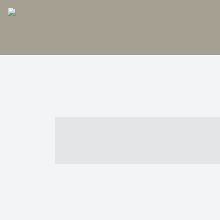
----- ----- -- -
- ------