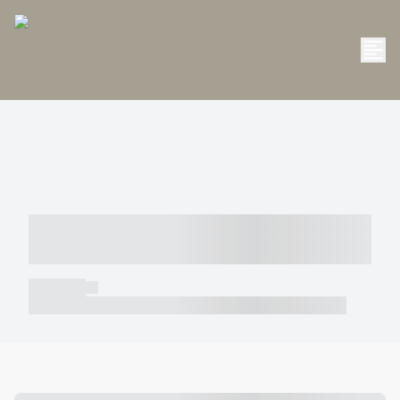
----- ----- -- ------ ---- ---- -- ----- -----
----- --- ------
----- -----
----- ----- -- ------ ---- ---- -- ----- ----- ----- --- ------