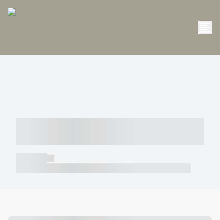
----- ----- -- ------ ---- ---- -- ----- -----
----- --- ------
----- -----
----- ----- -- ------ ---- ---- -- ----- ----- ----- --- ------