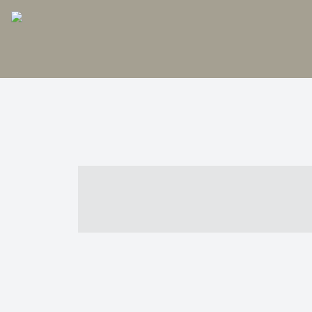
----- ----- -- -
- ------