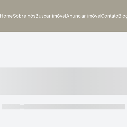
Home
Sobre nós
Buscar imóvel
Anunciar imóvel
Contato
Blo
----- ---- ---- -- ----
----- -----
----- ----- -- ------ ---- ---- -- ----- ----- ----- --- ------