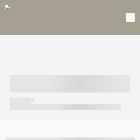
----- ----- -- ------ ---- ---- -- ----- -----
----- --- ------
----- -----
----- ----- -- ------ ---- ---- -- ----- ----- ----- --- ------