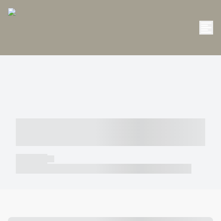
----- ----- -- ------ ---- ---- -- ----- -----
----- --- ------
----- -----
----- ----- -- ------ ---- ---- -- ----- ----- ----- --- ------