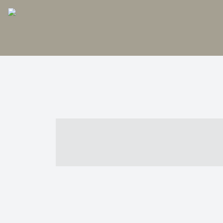
----- ----- -- -
- ------