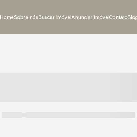
Home
Sobre nós
Buscar imóvel
Anunciar imóvel
Contato
Blo
----- ---- ---- -- ----
----- -----
----- ----- -- ------ ---- ---- -- ----- ----- ----- --- ------