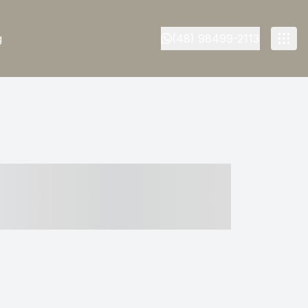
g
(48) 98499-2113
- ----- ----- --