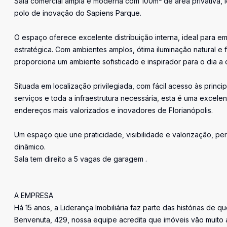
Sala comercial ampla e moderna com 100m² de área privativa, 
polo de inovação do Sapiens Parque.
O espaço oferece excelente distribuição interna, ideal para 
estratégica. Com ambientes amplos, ótima iluminação natural e f
proporciona um ambiente sofisticado e inspirador para o dia a d
Situada em localização privilegiada, com fácil acesso às princ
serviços e toda a infraestrutura necessária, esta é uma excel
endereços mais valorizados e inovadores de Florianópolis.
Um espaço que une praticidade, visibilidade e valorização, 
dinâmico.
Sala tem direito a 5 vagas de garagem .
A EMPRESA
Há 15 anos, a Liderança Imobiliária faz parte das histórias de q
Benvenuta, 429, nossa equipe acredita que imóveis vão muito 