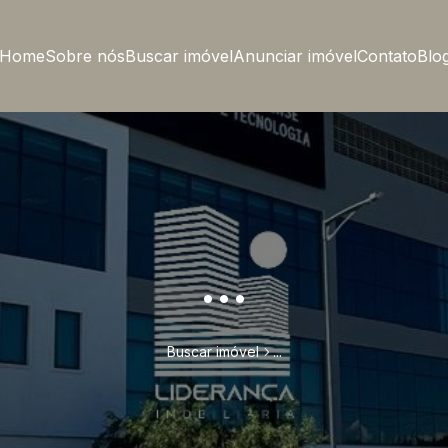
Home
Sobre nós
Buscar imóvel
Anunciar imóvel
Contato
Blo
...
Buscar imóvel
...