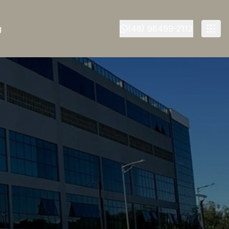
g
(48) 98499-2113