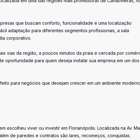
localizada em uma das regiões mais promissoras de Canasvieiras, n
empresas que buscam conforto, funcionalidade e uma localização
ácil adaptação para diferentes segmentos profissionais, a sala
ia corporativo.
ipais vias da região, a poucos minutos da praia e cercada por comérc
ente oportunidade para quem deseja instalar sua empresa em um dos
perfeito para negócios que desejam crescer em um ambiente modern
uem escolheu viver ou investir em Florianópolis. Localizada na Av. M
além de paredes e contratos são lares, recomeços, conquistas.