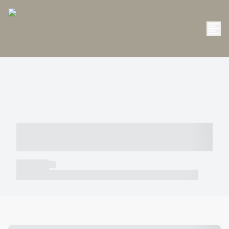
----- ----- -- ------ ---- ---- -- ----- -----
----- --- ------
----- -----
----- ----- -- ------ ---- ---- -- ----- ----- ----- --- ------