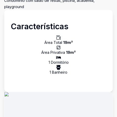
Condomínio com salão de festas, piscina, academia,
playground
Características
Área Total
19
m²
Área Privativa
19
m²
1
Dormitório
1
Banheiro