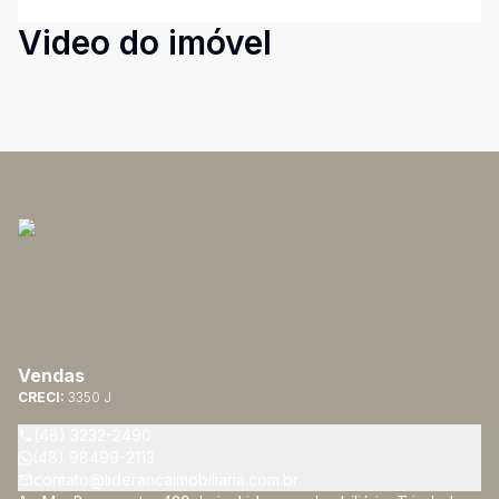
Video do imóvel
Vendas
CRECI:
3350 J
(48) 3232-2490
(48) 98499-2113
contato@liderancaimobiliaria.com.br