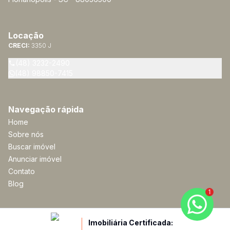
Locação
CRECI:
3350 J
(48) 3232-2490
(48) 98850-7415
Navegação rápida
Home
Sobre nós
Buscar imóvel
Anunciar imóvel
Contato
Blog
1
Imobiliária Certificada: