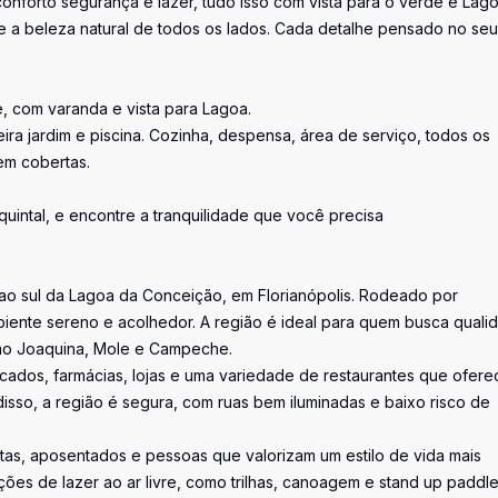
nforto segurança e lazer, tudo isso com vista para o verde e Lago
a beleza natural de todos os lados. Cada detalhe pensado no se
, com varanda e vista para Lagoa.
eira jardim e piscina. Cozinha, despensa, área de serviço, todos os
em cobertas.
uintal, e encontre a tranquilidade que você precisa
 ao sul da Lagoa da Conceição, em Florianópolis. Rodeado por
iente sereno e acolhedor. A região é ideal para quem busca quali
omo Joaquina, Mole e Campeche.
cados, farmácias, lojas e uma variedade de restaurantes que ofer
disso, a região é segura, com ruas bem iluminadas e baixo risco de
tas, aposentados e pessoas que valorizam um estilo de vida mais
ões de lazer ao ar livre, como trilhas, canoagem e stand up paddl