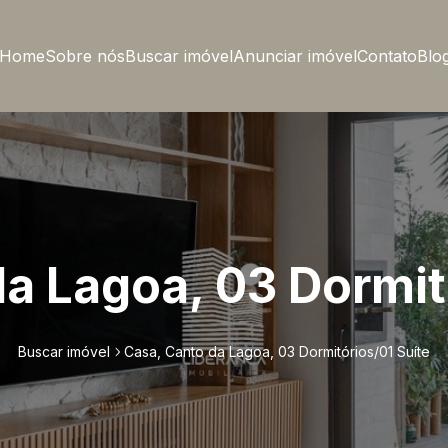
Home
Sobre nós
Buscar imóvel
Anunciar imóvel
Contato
Blo
a Lagoa, 03 Dormit
Buscar imóvel
Casa, Canto da Lagoa, 03 Dormitórios/01 Suíte