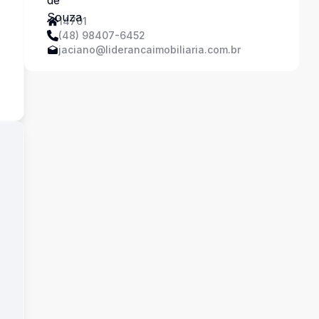
14701
(48) 98407-6452
jaciano@liderancaimobiliaria.com.br
s