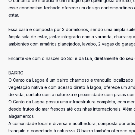
O conceito de moradia é um refúgio que quem gosta de luxo, co
esse condomínio fechado oferece um design contemporâneo e 
estar.
Essa casa é composta por 3 dormitórios, sendo uma ampla suíte
Ampla sala de estar, jantar integrado com a varanda, churrasqu
ambientes com armários planejados, lavabo, 2 vagas de garag
Encante-se com o nascer do Sol e da Lua, diretamente do seu q
BAIRRO
O Canto da Lagoa é um bairro charmoso e tranquilo localizado
vegetação nativa e com acesso direto à lagoa, oferece um amb
de vida, contato com a natureza e proximidade com praias c
O Canto da Lagoa possui uma infraestrutura completa, com mer
desde frutos do mar frescos até cozinhas internacionais. Além 
alagamentos.
A comunidade local é diversa e acolhedora, composta por artis
tranquilo e conectado à natureza. O bairro também oferece opç