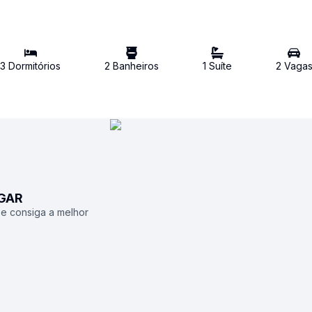
3
Dormitório
s
2
Banheiro
s
1
Suíte
2
Vaga
UGAR
 e consiga a melhor