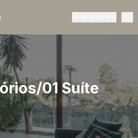
g
(48) 98499-2113
órios/01 Suíte