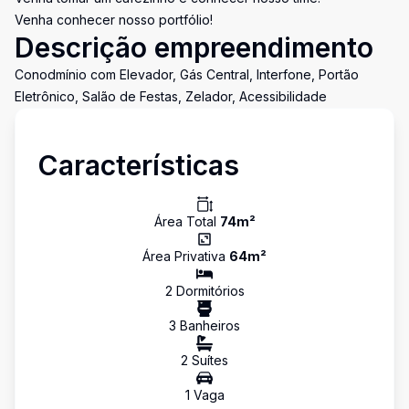
Venha conhecer nosso portfólio!
Descrição empreendimento
Conodmínio com Elevador, Gás Central, Interfone, Portão
Eletrônico, Salão de Festas, Zelador, Acessibilidade
Características
Área Total
74
m²
Área Privativa
64
m²
2
Dormitório
s
3
Banheiro
s
2
Suíte
s
1
Vaga