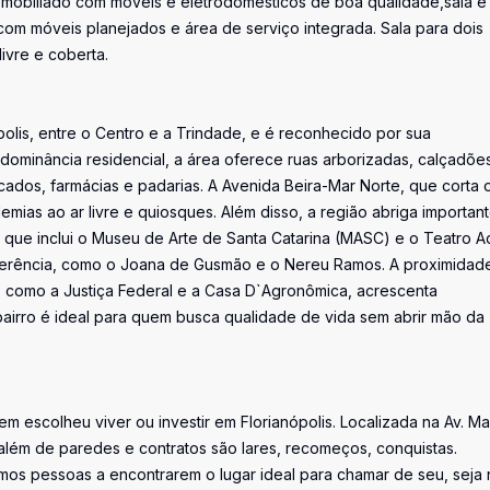
e mobiliado com móveis e eletrodomésticos de boa qualidade,sala e
com móveis planejados e área de serviço integrada. Sala para dois
ivre e coberta.
polis, entre o Centro e a Trindade, e é reconhecido por sua
edominância residencial, a área oferece ruas arborizadas, calçadõe
cados, farmácias e padarias. A Avenida Beira-Mar Norte, que corta 
demias ao ar livre e quiosques. Além disso, a região abriga importan
C), que inclui o Museu de Arte de Santa Catarina (MASC) e o Teatro A
eferência, como o Joana de Gusmão e o Nereu Ramos. A proximidad
 como a Justiça Federal e a Casa D`Agronômica, acrescenta
 bairro é ideal para quem busca qualidade de vida sem abrir mão da
uem escolheu viver ou investir em Florianópolis. Localizada na Av. M
além de paredes e contratos são lares, recomeços, conquistas.
os pessoas a encontrarem o lugar ideal para chamar de seu, seja 