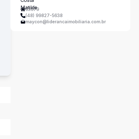
53679
(48) 99827-5638
maycon@liderancaimobiliaria.com.br