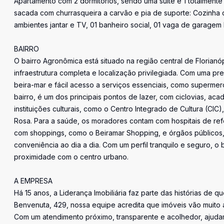
Apartamento com 2 dormitórios, sendo uma suíte e 1 totalment
sacada com churrasqueira a carvão e pia de suporte: Cozinha 
ambientes jantar e TV, 01 banheiro social, 01 vaga de garagem l
BAIRRO
O bairro Agronômica está situado na região central de Florianó
infraestrutura completa e localização privilegiada. Com uma pr
beira-mar e fácil acesso a serviços essenciais, como supermer
bairro, é um dos principais pontos de lazer, com ciclovias, aca
instituições culturais, como o Centro Integrado de Cultura (CI
Rosa. Para a saúde, os moradores contam com hospitais de r
com shoppings, como o Beiramar Shopping, e órgãos públicos,
conveniência ao dia a dia. Com um perfil tranquilo e seguro, o
proximidade com o centro urbano.
A EMPRESA
Há 15 anos, a Liderança Imobiliária faz parte das histórias de q
Benvenuta, 429, nossa equipe acredita que imóveis vão muito 
Com um atendimento próximo, transparente e acolhedor, ajudam