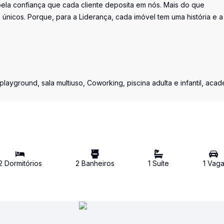
la confiança que cada cliente deposita em nós. Mais do que
únicos. Porque, para a Liderança, cada imóvel tem uma história e a
ayground, sala multiuso, Coworking, piscina adulta e infantil, acad
2
Dormitório
s
2
Banheiro
s
1
Suíte
1
Vag