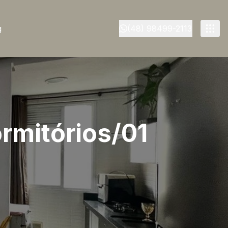
g
(48) 98499-2113
rmitórios/01