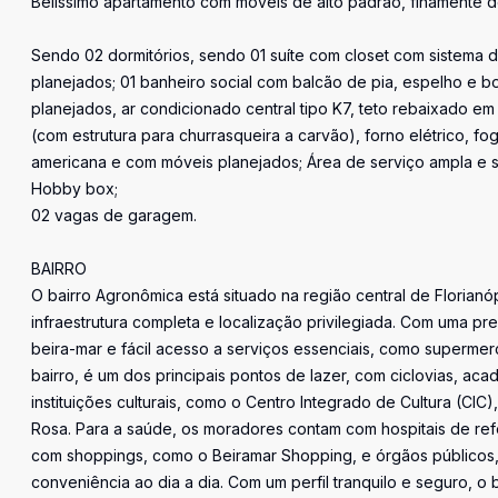
Belíssimo apartamento com móveis de alto padrão, finamente d
Sendo 02 dormitórios, sendo 01 suíte com closet com sistema d
planejados; 01 banheiro social com balcão de pia, espelho e bo
planejados, ar condicionado central tipo K7, teto rebaixado e
(com estrutura para churrasqueira a carvão), forno elétrico, fog
americana e com móveis planejados; Área de serviço ampla e 
Hobby box;
02 vagas de garagem.
BAIRRO
O bairro Agronômica está situado na região central de Florianó
infraestrutura completa e localização privilegiada. Com uma pr
beira-mar e fácil acesso a serviços essenciais, como supermer
bairro, é um dos principais pontos de lazer, com ciclovias, aca
instituições culturais, como o Centro Integrado de Cultura (CI
Rosa. Para a saúde, os moradores contam com hospitais de r
com shoppings, como o Beiramar Shopping, e órgãos públicos,
conveniência ao dia a dia. Com um perfil tranquilo e seguro, o