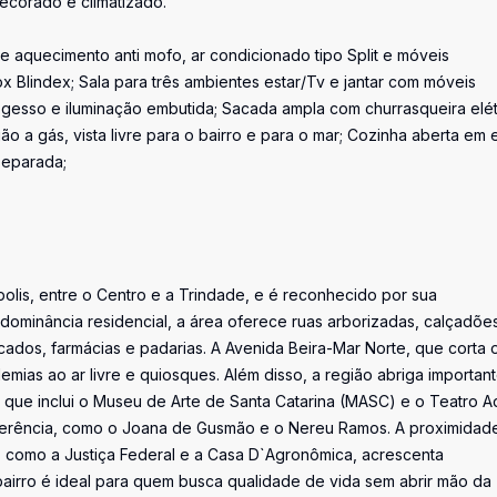
ecorado e climatizado.
e aquecimento anti mofo, ar condicionado tipo Split e móveis
x Blindex; Sala para três ambientes estar/Tv e jantar com móveis
m gesso e iluminação embutida; Sacada ampla com churrasqueira elét
ão a gás, vista livre para o bairro e para o mar; Cozinha aberta em e
separada;
polis, entre o Centro e a Trindade, e é reconhecido por sua
edominância residencial, a área oferece ruas arborizadas, calçadõe
cados, farmácias e padarias. A Avenida Beira-Mar Norte, que corta 
demias ao ar livre e quiosques. Além disso, a região abriga importan
C), que inclui o Museu de Arte de Santa Catarina (MASC) e o Teatro A
eferência, como o Joana de Gusmão e o Nereu Ramos. A proximidad
 como a Justiça Federal e a Casa D`Agronômica, acrescenta
 bairro é ideal para quem busca qualidade de vida sem abrir mão da