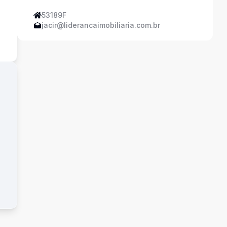
53189F
s
jacir@liderancaimobiliaria.com.br