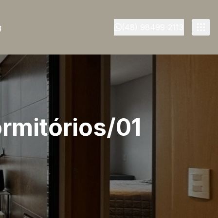
g
(48) 98499-2113
rmitórios/01