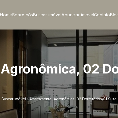
Home
Sobre nós
Buscar imóvel
Anunciar imóvel
Contato
Blo
Agronômica, 02 Do
Buscar imóvel
Apartamento, Agronômica, 02 Dormitórios/01 Suíte