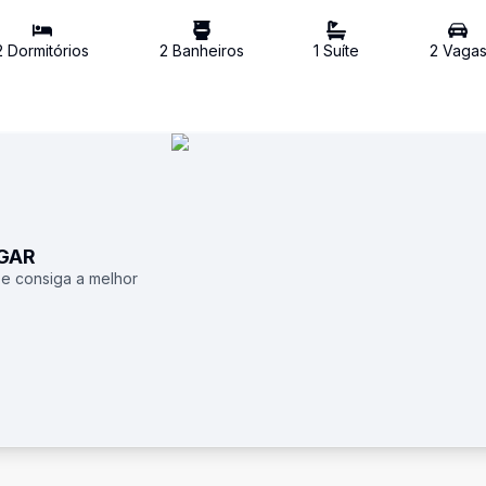
2
Dormitório
s
2
Banheiro
s
1
Suíte
2
Vaga
UGAR
 e consiga a melhor