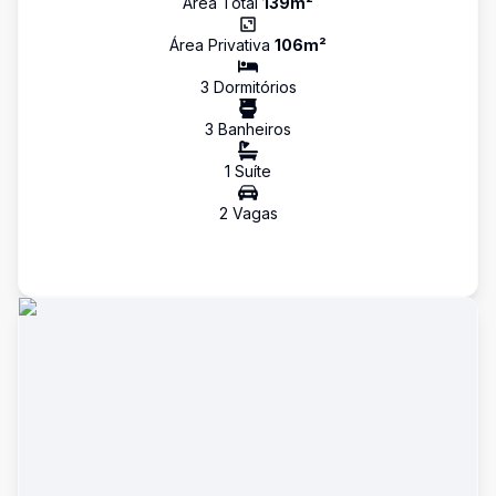
Área Total
139
m²
Área Privativa
106
m²
3
Dormitório
s
3
Banheiro
s
1
Suíte
2
Vaga
s