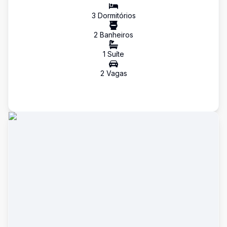
3
Dormitório
s
2
Banheiro
s
1
Suíte
2
Vaga
s