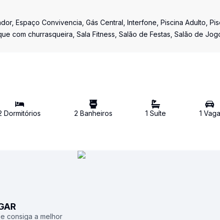
r, Espaço Convivencia, Gás Central, Interfone, Piscina Adulto, Pis
osque com churrasqueira, Sala Fitness, Salão de Festas, Salão de Jog
2
Dormitório
s
2
Banheiro
s
1
Suíte
1
Vag
UGAR
 e consiga a melhor