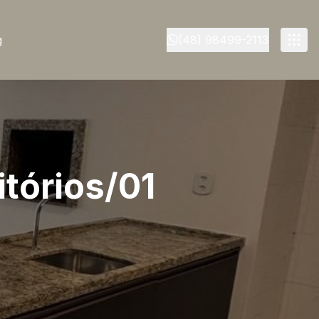
g
(48) 98499-2113
tórios/01