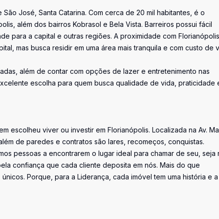
e São José, Santa Catarina. Com cerca de 20 mil habitantes, é o
is, além dos bairros Kobrasol e Bela Vista. Barreiros possui fácil
ade para a capital e outras regiões. A proximidade com Florianópoli
ital, mas busca residir em uma área mais tranquila e com custo de 
tadas, além de contar com opções de lazer e entretenimento nas
xcelente escolha para quem busca qualidade de vida, praticidade 
uem escolheu viver ou investir em Florianópolis. Localizada na Av. M
além de paredes e contratos são lares, recomeços, conquistas.
os pessoas a encontrarem o lugar ideal para chamar de seu, seja 
la confiança que cada cliente deposita em nós. Mais do que
únicos. Porque, para a Liderança, cada imóvel tem uma história e a