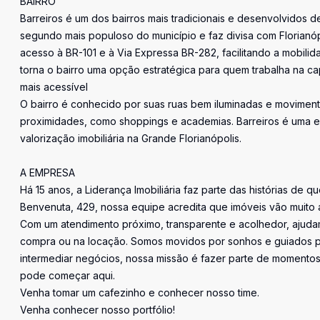
BAIRRO
Barreiros é um dos bairros mais tradicionais e desenvolvidos d
segundo mais populoso do município e faz divisa com Florianópol
acesso à BR-101 e à Via Expressa BR-282, facilitando a mobilid
torna o bairro uma opção estratégica para quem trabalha na cap
mais acessível
O bairro é conhecido por suas ruas bem iluminadas e movimen
proximidades, como shoppings e academias. Barreiros é uma e
valorização imobiliária na Grande Florianópolis.
A EMPRESA
Há 15 anos, a Liderança Imobiliária faz parte das histórias de q
Benvenuta, 429, nossa equipe acredita que imóveis vão muito 
Com um atendimento próximo, transparente e acolhedor, ajudam
compra ou na locação. Somos movidos por sonhos e guiados pe
intermediar negócios, nossa missão é fazer parte de momentos 
pode começar aqui.
Venha tomar um cafezinho e conhecer nosso time.
Venha conhecer nosso portfólio!