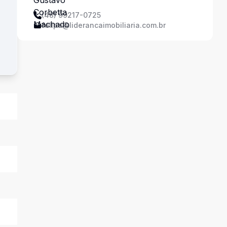
(48) 99217-0725
felipe@liderancaimobiliaria.com.br