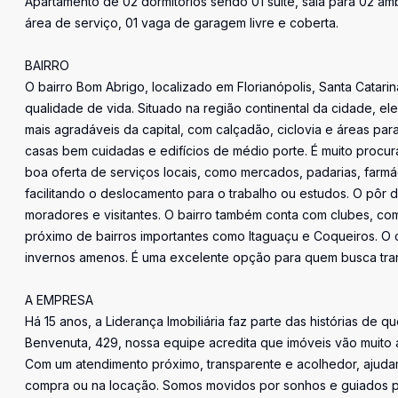
Apartamento de 02 dormitorios sendo 01 suíte, sala para 02 am
área de serviço, 01 vaga de garagem livre e coberta.
BAIRRO
O bairro Bom Abrigo, localizado em Florianópolis, Santa Catari
qualidade de vida. Situado na região continental da cidade, e
mais agradáveis da capital, com calçadão, ciclovia e áreas par
casas bem cuidadas e edifícios de médio porte. É muito procu
boa oferta de serviços locais, como mercados, padarias, farmác
facilitando o deslocamento para o trabalho ou estudos. O pôr 
moradores e visitantes. O bairro também conta com clubes, com
próximo de bairros importantes como Itaguaçu e Coqueiros. O 
invernos amenos. É uma excelente opção para quem busca tran
A EMPRESA
Há 15 anos, a Liderança Imobiliária faz parte das histórias de q
Benvenuta, 429, nossa equipe acredita que imóveis vão muito 
Com um atendimento próximo, transparente e acolhedor, ajudam
compra ou na locação. Somos movidos por sonhos e guiados pe