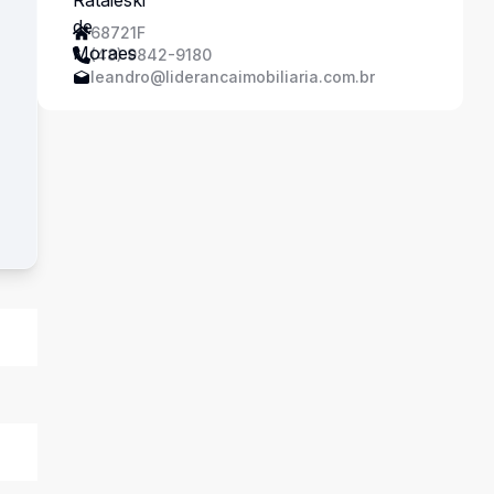
68721F
(48) 9842-9180
leandro@liderancaimobiliaria.com.br