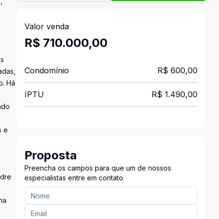
,
Valor venda
R$ 710.000,00
as
Condomínio
R$ 600,00
adas,
o. Há
IPTU
R$ 1.490,00
,
ndo
s e
Proposta
Preencha os campos para que um de nossos
adre
especialistas entre em contato
na