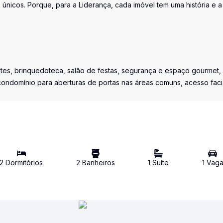
únicos. Porque, para a Liderança, cada imóvel tem uma história e a
tes, brinquedoteca, salão de festas, segurança e espaço gourmet,
ondomínio para aberturas de portas nas áreas comuns, acesso faci
2
Dormitório
s
2
Banheiro
s
1
Suíte
1
Vag