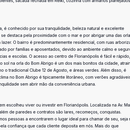
bientes, sacada fechada em Reiki, cozinha com armários planejados
na, é conhecido por sua tranquilidade, beleza natural e excelente
le se destaca pela proximidade com o mar e por abrigar uma das orl
a lazer. O bairro é predominantemente residencial, com ruas arboriz
rado por famílias e aposentados, devido ao ambiente calmo e segur
ias e escolas. O acesso ao centro de Florianópolis é fácil e rápido
do sol na orla do Bom Abrigo é um dos mais bonitos da cidade, atrai
o o tradicional Clube 12 de Agosto, e áreas verdes. Além disso, é
clima no Bom Abrigo é tipicamente litorâneo, com verões agradávei
quilidade sem abrir mão da conveniência urbana.
uem escolheu viver ou investir em Florianópolis. Localizada na Av. M
além de paredes e contratos são lares, recomeços, conquistas.
os pessoas a encontrarem o lugar ideal para chamar de seu, seja 
la confiança que cada cliente deposita em nós. Mais do que