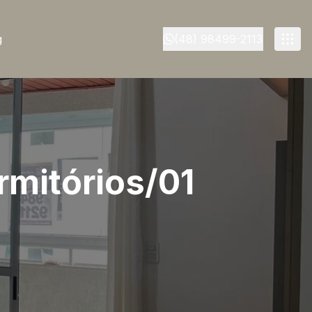
g
(48) 98499-2113
rmitórios/01