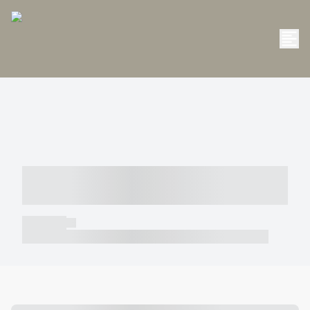
----- ----- -- ------ ---- ---- -- ----- -----
----- --- ------
----- -----
----- ----- -- ------ ---- ---- -- ----- ----- ----- --- ------