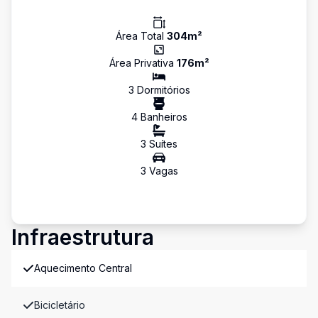
Área Total
304
m²
Área Privativa
176
m²
3
Dormitório
s
4
Banheiro
s
3
Suíte
s
3
Vaga
s
Infraestrutura
Aquecimento Central
Bicicletário