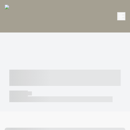
----- ----- -- ------ ---- ---- -- ----- -----
----- --- ------
----- -----
----- ----- -- ------ ---- ---- -- ----- ----- ----- --- ------