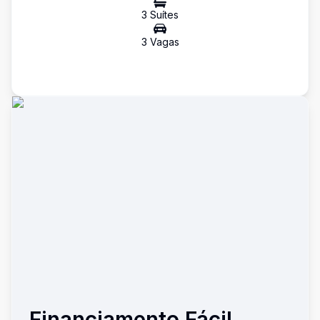
3
Suíte
s
3
Vaga
s
Financiamento Fácil