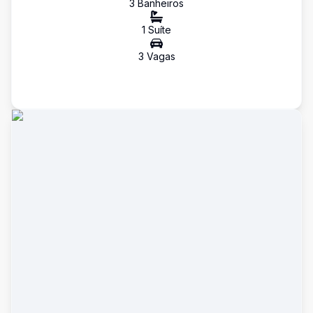
3
Banheiro
s
1
Suíte
3
Vaga
s