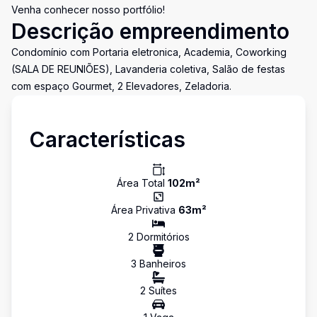
Venha conhecer nosso portfólio!
Descrição empreendimento
Condomínio com Portaria eletronica, Academia, Coworking
(SALA DE REUNIÕES), Lavanderia coletiva, Salão de festas
com espaço Gourmet, 2 Elevadores, Zeladoria.
Características
Área Total
102
m²
Área Privativa
63
m²
2
Dormitório
s
3
Banheiro
s
2
Suíte
s