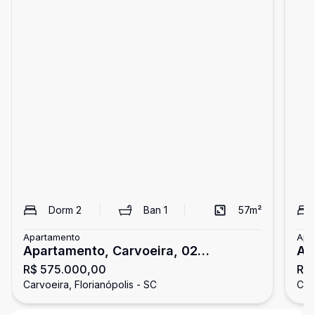
Dorm
2
Ban
1
57
m²
Apartamento
Apa
Apartamento, Carvoeira, 02
Ap
R$ 575.000,00
R$
Dormitórios, 01 Vaga
Do
Carvoeira, Florianópolis - SC
Car