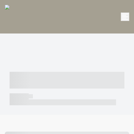
----- ----- -- ------ ---- ---- -- ----- -----
----- --- ------
----- -----
----- ----- -- ------ ---- ---- -- ----- ----- ----- --- ------