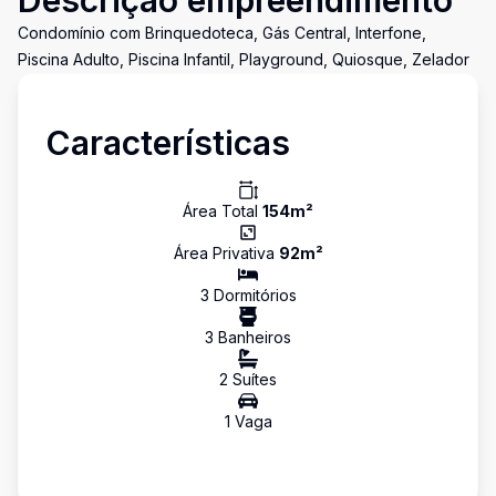
Descrição empreendimento
Condomínio com Brinquedoteca, Gás Central, Interfone,
Piscina Adulto, Piscina Infantil, Playground, Quiosque, Zelador
Características
Área Total
154
m²
Área Privativa
92
m²
3
Dormitório
s
3
Banheiro
s
2
Suíte
s
1
Vaga