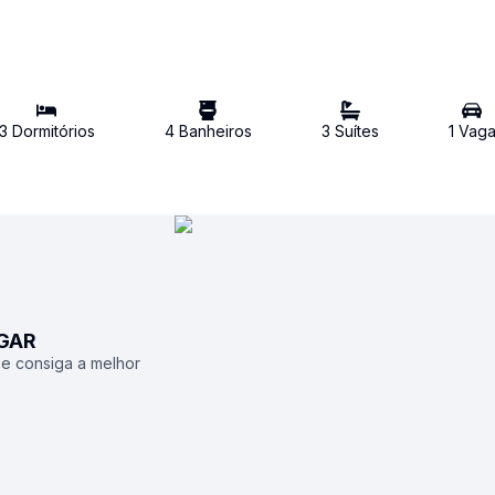
3
Dormitório
s
4
Banheiro
s
3
Suíte
s
1
Vag
UGAR
 e consiga a melhor