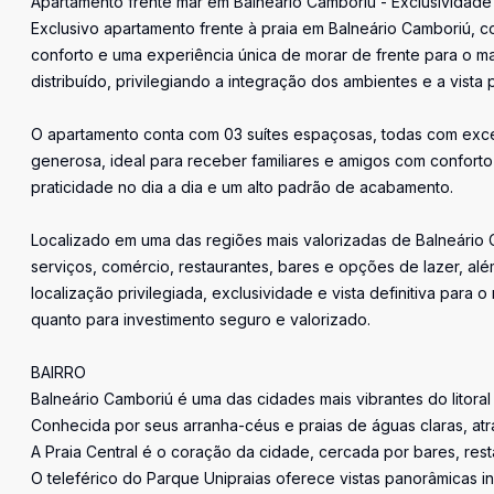
Apartamento frente mar em Balneário Camboriú - Exclusividade 
Exclusivo apartamento frente à praia em Balneário Camboriú, 
conforto e uma experiência única de morar de frente para o ma
distribuído, privilegiando a integração dos ambientes e a vist
O apartamento conta com 03 suítes espaçosas, todas com excele
generosa, ideal para receber familiares e amigos com confort
praticidade no dia a dia e um alto padrão de acabamento.
Localizado em uma das regiões mais valorizadas de Balneário C
serviços, comércio, restaurantes, bares e opções de lazer, alé
localização privilegiada, exclusividade e vista definitiva par
quanto para investimento seguro e valorizado.
BAIRRO
Balneário Camboriú é uma das cidades mais vibrantes do litoral
Conhecida por seus arranha-céus e praias de águas claras, atrai 
A Praia Central é o coração da cidade, cercada por bares, rest
O teleférico do Parque Unipraias oferece vistas panorâmicas in