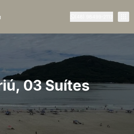
g
(48) 98499-2113
iú, 03 Suítes