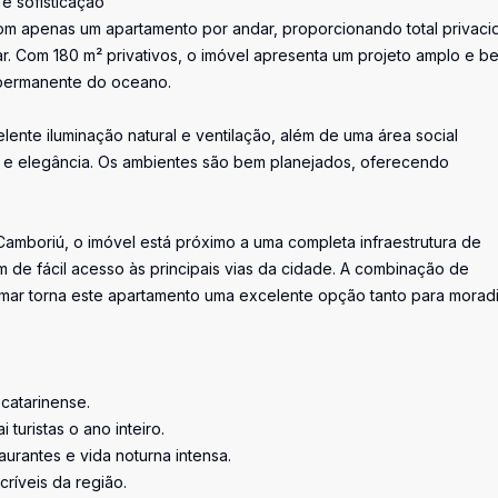
e sofisticação
com apenas um apartamento por andar, proporcionando total privaci
r. Com 180 m² privativos, o imóvel apresenta um projeto amplo e b
a permanente do oceano.
nte iluminação natural e ventilação, além de uma área social
o e elegância. Os ambientes são bem planejados, oferecendo
amboriú, o imóvel está próximo a uma completa infraestrutura de
m de fácil acesso às principais vias da cidade. A combinação de
a o mar torna este apartamento uma excelente opção tanto para morad
 catarinense.
turistas o ano inteiro.
aurantes e vida noturna intensa.
críveis da região.