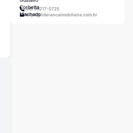
(48) 99217-0725
felipe@liderancaimobiliaria.com.br
a