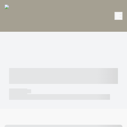
----- ----- -- ------ ---- ---- -- ----- -----
----- --- ------
----- -----
----- ----- -- ------ ---- ---- -- ----- ----- ----- --- ------